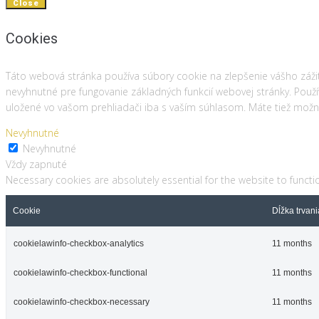
Close
Cookies
Táto webová stránka používa súbory cookie na zlepšenie vášho záži
nevyhnutné pre fungovanie základných funkcií webovej stránky. Použ
uložené vo vašom prehliadači iba s vaším súhlasom. Máte tiež možnos
Nevyhnutné
Nevyhnutné
Vždy zapnuté
Necessary cookies are absolutely essential for the website to functi
Cookie
Dĺžka trvani
cookielawinfo-checkbox-analytics
11 months
cookielawinfo-checkbox-functional
11 months
cookielawinfo-checkbox-necessary
11 months