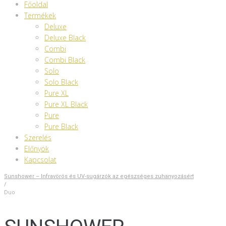
Főoldal
Termékek
Deluxe
Deluxe Black
Combi
Combi Black
Solo
Solo Black
Pure XL
Pure XL Black
Pure
Pure Black
Szerelés
Előnyök
Kapcsolat
Sunshower – Infravörös és UV-sugárzók az egészséges zuhanyozásért
/
Duo