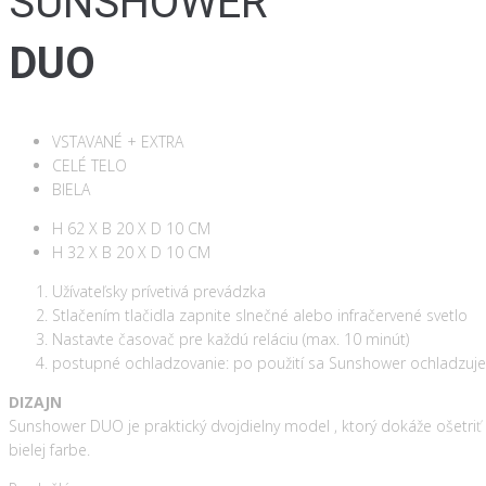
SUNSHOWER
DUO
VSTAVANÉ + EXTRA
CELÉ TELO
BIELA
H 62 X B 20 X D 10 CM
H 32 X B 20 X D 10 CM
Užívateľsky prívetivá prevádzka
Stlačením tlačidla zapnite slnečné alebo infračervené svetlo
Nastavte časovač pre každú reláciu (max. 10 minút)
postupné ochladzovanie: po použití sa Sunshower ochladzuje 
DIZAJN
Sunshower DUO je praktický dvojdielny model , ktorý dokáže ošetriť 
bielej farbe.