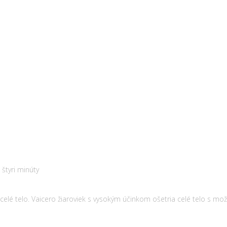
štyri minúty
celé telo. Vaicero žiaroviek s vysokým účinkom ošetria celé telo s mož