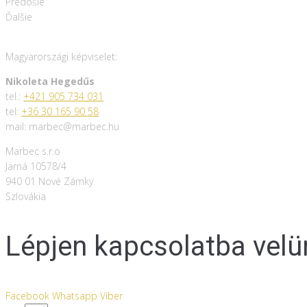
Predošlé
Ďalšie
Magyarországi képviselet:
Nikoleta Hegedűs
tel.:
+421 905 734 031
tel:
+36 30 165 90 58
mail: marbec@marbec.hu
Marbec s.r.o
Jarná 10578/4
940 01 Nové Zámky
Szlovákia
Lépjen kapcsolatba velü
Facebook
Whatsapp
Viber