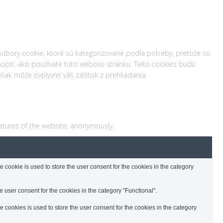
súbory cookie, ktoré sú kategorizované podľa potreby, pretože sú
hopiť, ako používate túto webovú stránku. Tieto cookies budú
šak môže ovplyvniť váš zážitok z prehliadania.
eatures of the website, anonymously.
cookie is used to store the user consent for the cookies in the category
 user consent for the cookies in the category "Functional".
cookies is used to store the user consent for the cookies in the category