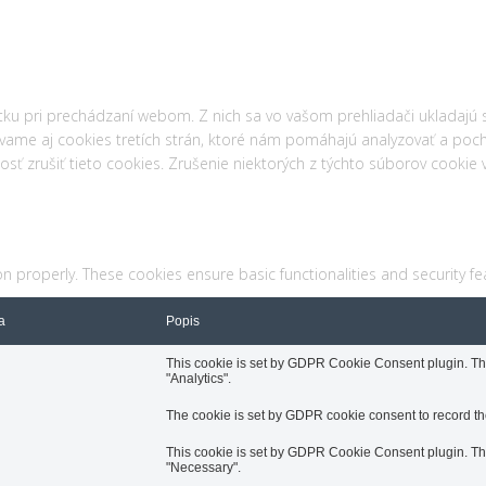
tku pri prechádzaní webom. Z nich sa vo vašom prehliadači ukladajú 
ívame aj cookies tretích strán, ktoré nám pomáhajú analyzovať a poc
ť zrušiť tieto cookies. Zrušenie niektorých z týchto súborov cookie v
on properly. These cookies ensure basic functionalities and security f
a
Popis
This cookie is set by GDPR Cookie Consent plugin. The 
"Analytics".
The cookie is set by GDPR cookie consent to record the
This cookie is set by GDPR Cookie Consent plugin. The 
"Necessary".