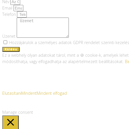
Név
Email
Telefon
Üzenet
Hozzájárulok a személyes adatok GDPR rendelet szerinti kezelé
Küldés
Ez a webhely olyan adatokat tárol, mint a 🍪 cookie-k, amelyek lehe
módosíthatja, vagy elfogadhatja az alapértelmezett beállításokat.
Be
Elutasítani
Mindent
Mindent elfogad
Manage consent