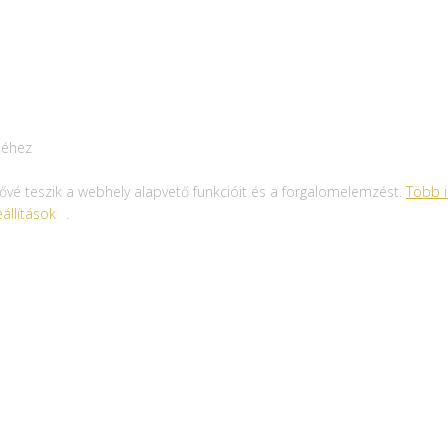
séhez
tővé teszik a webhely alapvető funkcióit és a forgalomelemzést.
Több 
állítások
.