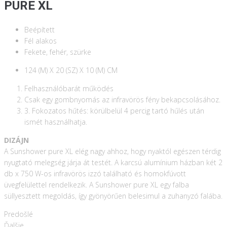
PURE XL
Beépített
Fél alakos
Fekete, fehér, szürke
124 (M) X 20 (SZ) X 10 (M) CM
Felhasználóbarát működés
Csak egy gombnyomás az infravörös fény bekapcsolásához.
3. Fokozatos hűtés: körülbelül 4 percig tartó hűlés után
ismét használhatja.
DIZÁJN
A Sunshower pure XL elég nagy ahhoz, hogy nyaktól egészen térdig
nyugtató melegség járja át testét. A karcsú alumínium házban két 2
db x 750 W-os infravörös izzó található és homokfúvott
üvegfelülettel rendelkezik. A Sunshower pure XL egy falba
süllyesztett megoldás, így gyönyörűen belesimul a zuhanyzó falába.
Predošlé
Ďalšie