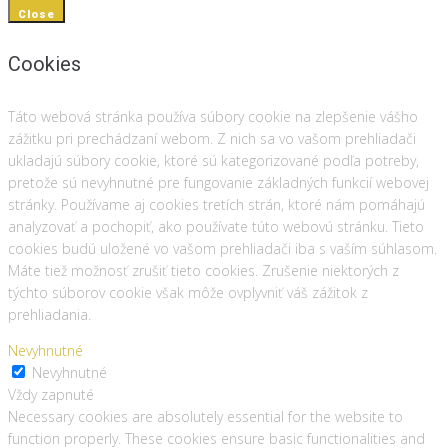
Close
Cookies
Táto webová stránka používa súbory cookie na zlepšenie vášho
zážitku pri prechádzaní webom. Z nich sa vo vašom prehliadači
ukladajú súbory cookie, ktoré sú kategorizované podľa potreby,
pretože sú nevyhnutné pre fungovanie základných funkcií webovej
stránky. Používame aj cookies tretích strán, ktoré nám pomáhajú
analyzovať a pochopiť, ako používate túto webovú stránku. Tieto
cookies budú uložené vo vašom prehliadači iba s vaším súhlasom.
Máte tiež možnosť zrušiť tieto cookies. Zrušenie niektorých z
týchto súborov cookie však môže ovplyvniť váš zážitok z
prehliadania.
Nevyhnutné
Nevyhnutné
Vždy zapnuté
Necessary cookies are absolutely essential for the website to
function properly. These cookies ensure basic functionalities and