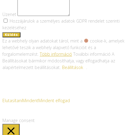
Üzenet
Hozzájárulok a személyes adatok GDPR rendelet szerinti
kezeléséhez
Küldés
Ez a webhely olyan adatokat tárol, mint a
cookie-k, amelyek
lehetővé teszik a webhely alapvető funkcióit és a
forgalomelemzést.
Több információ
További információ A
Beállításokat bármikor módosíthatja, vagy elfogadhatja az
alapértelmezett beállításokat.
Beállítások
.
Elutasítani
Mindent
Mindent elfogad
Manage consent