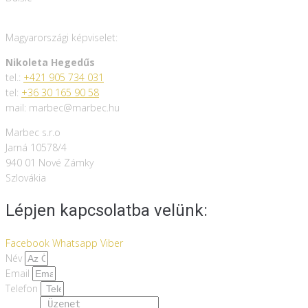
Magyarországi képviselet:
Nikoleta Hegedűs
tel.:
+421 905 734 031
tel:
+36 30 165 90 58
mail: marbec@marbec.hu
Marbec s.r.o
Jarná 10578/4
940 01 Nové Zámky
Szlovákia
Lépjen kapcsolatba velünk:
Facebook
Whatsapp
Viber
Név
Email
Telefon