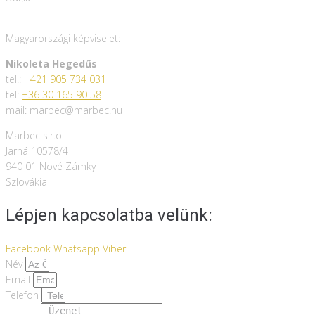
Magyarországi képviselet:
Nikoleta Hegedűs
tel.:
+421 905 734 031
tel:
+36 30 165 90 58
mail: marbec@marbec.hu
Marbec s.r.o
Jarná 10578/4
940 01 Nové Zámky
Szlovákia
Lépjen kapcsolatba velünk:
Facebook
Whatsapp
Viber
Név
Email
Telefon