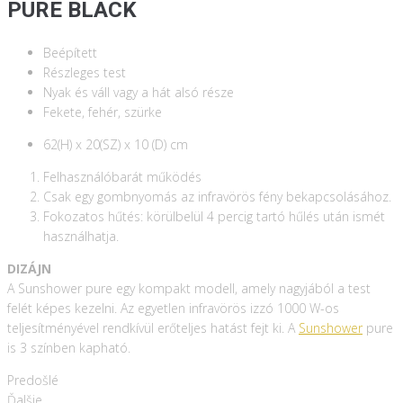
PURE BLACK
Beépített
Részleges test
Nyak és váll vagy a hát alsó része
Fekete, fehér, szürke
62(H) x 20(SZ) x 10 (D) cm
Felhasználóbarát működés
Csak egy gombnyomás az infravörös fény bekapcsolásához.
Fokozatos hűtés: körülbelül 4 percig tartó hűlés után ismét
használhatja.
DIZÁJN
A Sunshower pure egy kompakt modell, amely nagyjából a test
felét képes kezelni. Az egyetlen infravörös izzó 1000 W-os
teljesítményével rendkívül erőteljes hatást fejt ki. A
Sunshower
pure
is 3 színben kapható.
Predošlé
Ďalšie